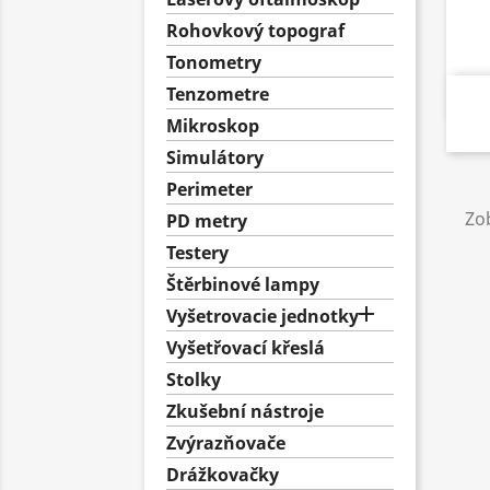
Rohovkový topograf
Tonometry
Tenzometre
Mikroskop
Simulátory
Perimeter
Zob
PD metry
Testery
Štěrbinové lampy

Vyšetrovacie jednotky
Vyšetřovací křeslá
Stolky
Zkušební nástroje
Zvýrazňovače
Drážkovačky