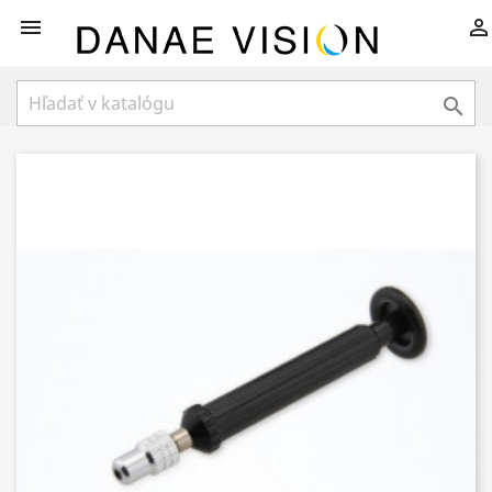


