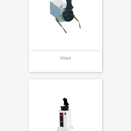
Vispa